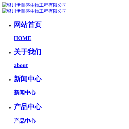
网站首页
HOME
关于我们
about
新闻中心
新闻中心
产品中心
产品中心