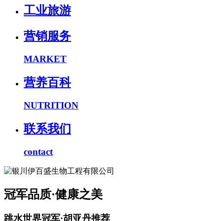
工业旅游
营销服务
MARKET
营养百科
NUTRITION
联系我们
contact
冠军品质·健康之美
跳水世界冠军·胡亚丹推荐