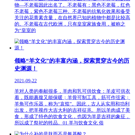
物—不老莓因此出名了。不老莓有：黑色不老莓，红色
不老莓，紫色不老莓三种。不老莓的抗氧化效果和备受
关注的花青素含量，在自然界已知的植物中都是比较高
的。不老莓在古代欧洲，只有皇室家族食用，被称之
为“皇室的
领略“羊文化”的丰富内涵，探索贯穿古今的历
史渊源！
2021-09-22
羊对人类的奉献很多，羊肉和乳可供饮食：羊皮可供衣
着，既能裹腹又能保暖；羊骨可制工具，筋可作弦索；
羊角可作乐器，称为“哀笳”。因此，古人从实用和功利
出发，把羊视作大吉大利的吉祥征兆。所以羊肉成了美
食，形成了特色的饮食文化，也因为羊是吉祥的象征，
所以成了祭祀的牲品。01 羊与饮食文化 俗