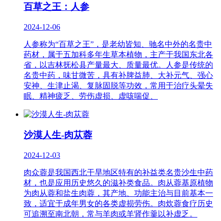
百草之王：人参
2024-12-06
人参称为“百草之王”，是老幼皆知、驰名中外的名贵中
药材，属于五加科多年生草本植物，主产于我国东北各
省，以吉林抚松县产量最大、质量最优。人参是传统的
名贵中药，味甘微苦，具有补脾益肺、大补元气、强心
安神、生津止渴、复脉固脱等功效，常用于治疗头晕失
眠、精神疲乏、劳伤虚损、虚咳喘促、
沙漠人生-肉苁蓉
2024-12-03
肉众蓉是我国西北干旱地区特有的补益类名贵沙生中药
材，也是应用历史悠久的滋补类食品。肉从蓉基原植物
为肉从蓉和盐生肉蓉，其产地、功能主治与目前基本一
致，适宜于成年男女的各类虚损劳伤。肉炊蓉食疗历史
可追溯至南北朝，常与羊肉或羊肾作羹以补虚乏。