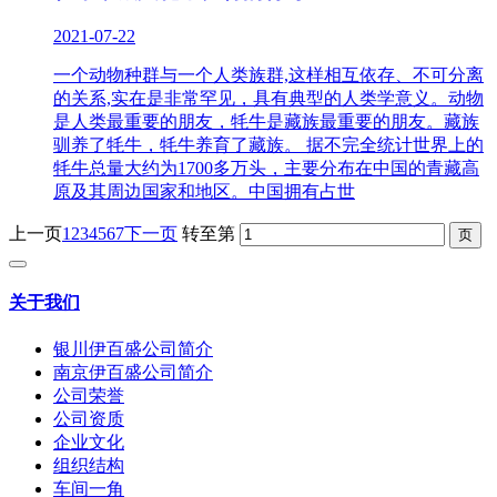
2021-07-22
一个动物种群与一个人类族群,这样相互依存、不可分离
的关系,实在是非常罕见，具有典型的人类学意义。动物
是人类最重要的朋友，牦牛是藏族最重要的朋友。藏族
驯养了牦牛，牦牛养育了藏族。 据不完全统计世界上的
牦牛总量大约为1700多万头，主要分布在中国的青藏高
原及其周边国家和地区。中国拥有占世
上一页
1
2
3
4
5
6
7
下一页
转至第
关于我们
银川伊百盛公司简介
南京伊百盛公司简介
公司荣誉
公司资质
企业文化
组织结构
车间一角