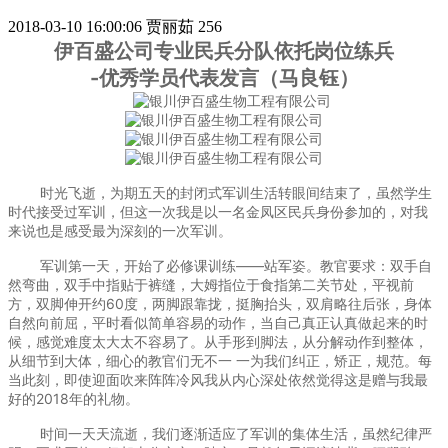
2018-03-10 16:00:06
贾丽茹
256
伊百盛公司专业民兵分队依托岗位练兵
-优秀
学员代表发言（马良钰）
时光飞逝，为期五天的封闭式军训生活转眼间结束了，虽然学生
时代接受过军训，但这一次我是以一名金凤区民兵身份参加的，对我
来说也是感受最为深刻的一次军训。
军训第一天，开始了必修课训练——站军姿。教官要求：双手自
然弯曲，双手中指贴于裤缝，大姆指位于食指第二关节处，平视前
方，双脚伸开约60度，两脚跟靠拢，挺胸抬头，双肩略往后张，身体
自然向前屈，平时看似简单容易的动作，当自己真正认真做起来的时
候，感觉难度太大太不容易了。从手形到脚法，从分解动作到整体，
从细节到大体，细心的教官们无不一 一为我们纠正，矫正，规范。每
当此刻，即使迎面吹来阵阵冷风我从内心深处依然觉得这是赠与我最
好的2018年的礼物。
时间一天天流逝，我们逐渐适应了军训的集体生活，虽然纪律严