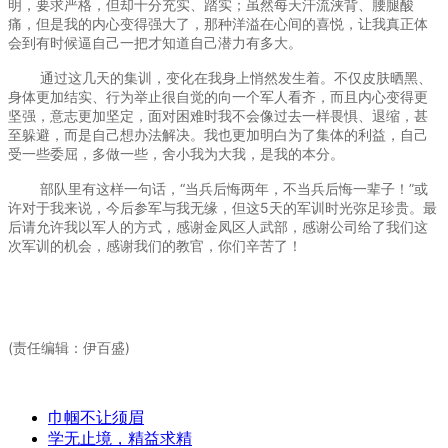
明，要求严格，但却十分充实、踏实；虽然每天汗流浃背、腰腿酸
痛，但是我的内心变得强大了，那种洋溢在心间的喜悦，让我真正体
会到有时候逼自己一把才知道自己潜力有多大。
通过这几天的集训，变化在我身上悄然发生着。不仅皮肤晒黑、
身体更加结实、行为举止很自觉的向一个军人看齐，而且内心变得更
坚强，意志更加坚定，面对困难时我不会像过去一样畏惧、退缩，甚
至躲避，而是自己想办法解决。我也更加明白为了集体的利益，自己
受一些委屈，多做一些，舍小我为大我，是我的本分。
部队里有这样一句话，“当兵后悔两年，不当兵后悔一辈子！”或
许对于我来说，今后参军与我无缘，但这5天的军训时光弥足珍贵。最
后请允许我以军人的方式，感谢金凤区人武部，感谢公司给了我们这
次军训的机会，感谢我们的教官，你们辛苦了！
(责任编辑：伊百盛)
巾帼不让须眉
学无止境，精益求精