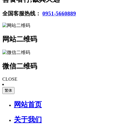
全国客服热线：
0951-5660889
网站二维码
微信二维码
CLOSE
繁体
网站首页
关于我们