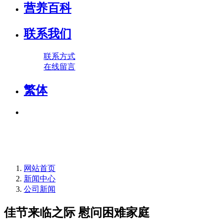
营养百科
联系我们
联系方式
在线留言
繁体
网站首页
新闻中心
公司新闻
佳节来临之际 慰问困难家庭