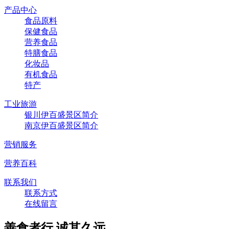
产品中心
食品原料
保健食品
营养食品
特膳食品
化妆品
有机食品
特产
工业旅游
银川伊百盛景区简介
南京伊百盛景区简介
营销服务
营养百科
联系我们
联系方式
在线留言
善食者行,诚其久远