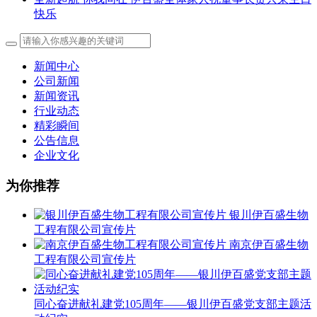
快乐
新闻中心
公司新闻
新闻资讯
行业动态
精彩瞬间
公告信息
企业文化
为你推荐
银川伊百盛生物
工程有限公司宣传片
南京伊百盛生物
工程有限公司宣传片
同心奋进献礼建党105周年——银川伊百盛党支部主题活