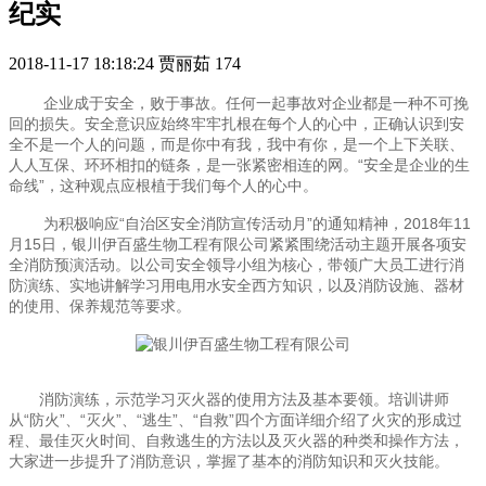
纪实
2018-11-17 18:18:24
贾丽茹
174
企业成于安全，败于事故。任何一起事故对企业都是一种不可挽
回的损失。安全意识应始终牢牢扎根在每个人的心中，正确认识到安
全不是一个人的问题，而是你中有我，我中有你，是一个上下关联、
人人互保、环环相扣的链条，是一张紧密相连的网。“安全是企业的生
命线”，这种观点应根植于我们每个人的心中。
为积极响应“自治区安全消防宣传活动月”的通知精神，2018年11
月15日，银川伊百盛生物工程有限公司紧紧围绕活动主题开展各项安
全消防预演活动。以公司安全领导小组为核心，带领广大员工进行消
防演练、实地讲解学习用电用水安全西方知识，以及消防设施、器材
的使用、保养规范等要求。
消防演练，示范学习灭火器的使用方法及基本要领。培训讲师
从“防火”、“灭火”、“逃生”、“自救”四个方面详细介绍了火灾的形成过
程、最佳灭火时间、自救逃生的方法以及灭火器的种类和操作方法，
大家进一步提升了消防意识，掌握了基本的消防知识和灭火技能。