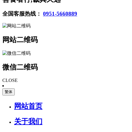
全国客服热线：
0951-5660889
网站二维码
微信二维码
CLOSE
繁体
网站首页
关于我们