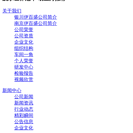
关于我们
银川伊百盛公司简介
南京伊百盛公司简介
公司荣誉
公司资质
企业文化
组织结构
车间一角
个人荣誉
研发中心
检验报告
视频欣赏
新闻中心
公司新闻
新闻资讯
行业动态
精彩瞬间
公告信息
企业文化