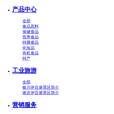
产品中心
全部
食品原料
保健食品
营养食品
特膳食品
化妆品
有机食品
特产
工业旅游
全部
银川伊百盛景区简介
南京伊百盛景区简介
营销服务