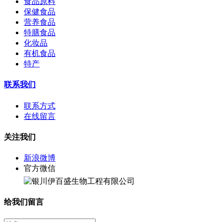
食品原料
保健食品
营养食品
特膳食品
化妆品
有机食品
特产
联系我们
联系方式
在线留言
关注我们
新浪微博
官方微信
给我们留言