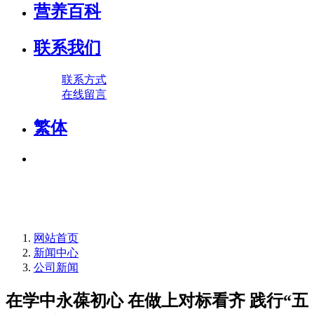
营养百科
联系我们
联系方式
在线留言
繁体
网站首页
新闻中心
公司新闻
在学中永葆初心 在做上对标看齐 践行“五