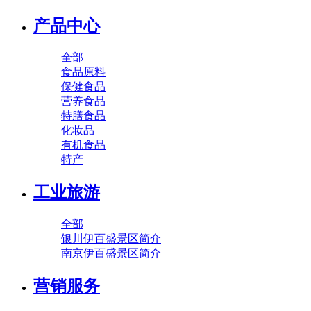
产品中心
全部
食品原料
保健食品
营养食品
特膳食品
化妆品
有机食品
特产
工业旅游
全部
银川伊百盛景区简介
南京伊百盛景区简介
营销服务