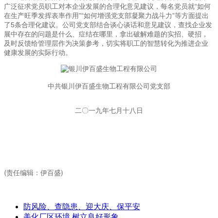
广泛征求党员职工对本企业发展的合理化意见建议，每名党员就“如何
在生产旺季发挥表率作用”“如何增强党支部凝聚力战斗力”等方面提出
了5条合理化建议。公司党支部结合谈心谈话和意见建议，查找企业发
展中存在的问题是什么、症结在哪里，拿出破解难题的实招、硬招，
及时反馈给管理层作为决策参考，切实将职工的智慧转化为推进企业
健康发展的实际行动。
中共银川伊百盛生物工程有限公司党支部
二〇一九年七月十八日
(责任编辑：伊百盛)
防风险、查隐患、迎大庆、保平安
美化厂区环境 树立良好形象