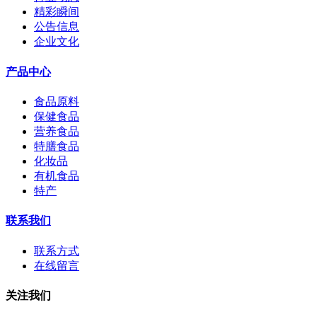
精彩瞬间
公告信息
企业文化
产品中心
食品原料
保健食品
营养食品
特膳食品
化妆品
有机食品
特产
联系我们
联系方式
在线留言
关注我们