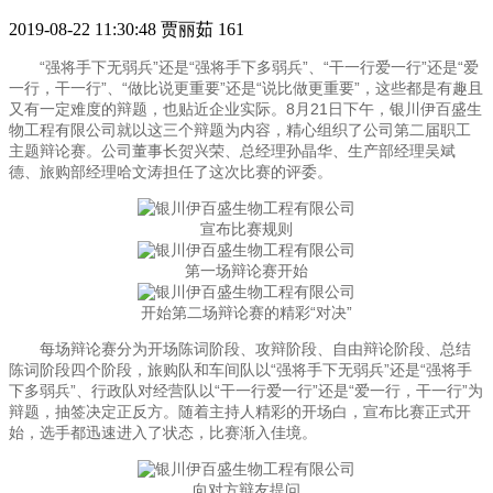
2019-08-22 11:30:48
贾丽茹
161
“强将手下无弱兵”还是“强将手下多弱兵”、“干一行爱一行”还是“爱
一行，干一行”、“做比说更重要”还是“说比做更重要”，这些都是有趣且
又有一定难度的辩题，也贴近企业实际。8月21日下午，银川伊百盛生
物工程有限公司就以这三个辩题为内容，精心组织了公司第二届职工
主题辩论赛。公司董事长贺兴荣、总经理孙晶华、生产部经理吴斌
德、旅购部经理哈文涛担任了这次比赛的评委。
宣布比赛规则
第一场辩论赛开始
开始第二场辩论赛的精彩“对决”
每场辩论赛分为开场陈词阶段、攻辩阶段、自由辩论阶段、总结
陈词阶段四个阶段，旅购队和车间队以“强将手下无弱兵”还是“强将手
下多弱兵”、行政队对经营队以“干一行爱一行”还是“爱一行，干一行”为
辩题，抽签决定正反方。随着主持人精彩的开场白，宣布比赛正式开
始，选手都迅速进入了状态，比赛渐入佳境。
向对方辩友提问