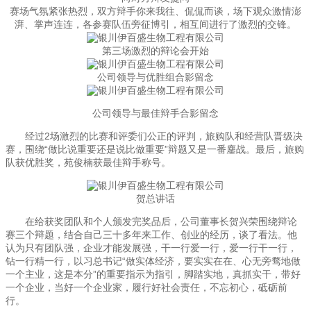
赛场气氛紧张热烈，双方辩手你来我往、侃侃而谈，场下观众激情澎
湃、掌声连连，各参赛队伍旁征博引，相互间进行了激烈的交锋。
第三场激烈的辩论会开始
公司领导与优胜组合影留念
公司领导与最佳辩手合影留念
经过2场激烈的比赛和评委们公正的评判，旅购队和经营队晋级决
赛，围绕“做比说重要还是说比做重要”辩题又是一番鏖战。最后，旅购
队获优胜奖，苑俊楠获最佳辩手称号。
贺总讲话
在给获奖团队和个人颁发完奖品后，公司董事长贺兴荣围绕辩论
赛三个辩题，结合自己三十多年来工作、创业的经历，谈了看法。他
认为只有团队强，企业才能发展强，干一行爱一行，爱一行干一行，
钻一行精一行，以习总书记“做实体经济，要实实在在、心无旁骛地做
一个主业，这是本分”的重要指示为指引，脚踏实地，真抓实干，带好
一个企业，当好一个企业家，履行好社会责任，不忘初心，砥砺前
行。