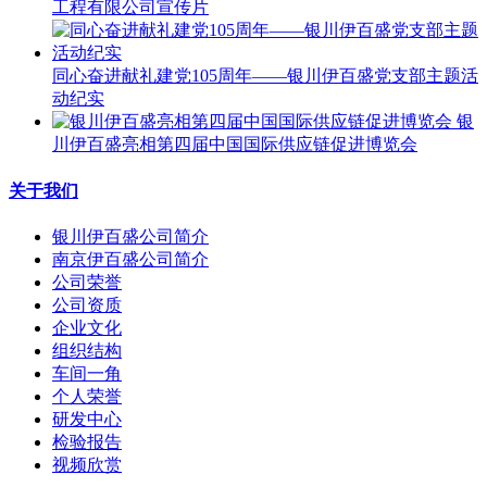
工程有限公司宣传片
同心奋进献礼建党105周年——银川伊百盛党支部主题活
动纪实
银
川伊百盛亮相第四届中国国际供应链促进博览会
关于我们
银川伊百盛公司简介
南京伊百盛公司简介
公司荣誉
公司资质
企业文化
组织结构
车间一角
个人荣誉
研发中心
检验报告
视频欣赏