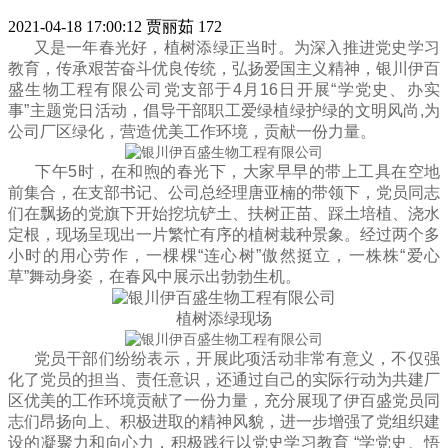
2021-04-18 17:00:12
贾丽茹
172
又是一年春光好，植树添绿正当时。为深入推进党史学习
教育，传承艰苦奋斗优良传统，弘扬爱国主义精神，银川伊百
盛生物工程有限公司党支部于4月16日开展“学党史、办实
事”主题党日活动，倡导干部职工爱绿植绿护绿的文明风尚,为
公司厂区绿化，营造优美工作环境，贡献一份力量。
下午5时，在和煦的春光下，大家早早的带上工具在空地
前集合，在支部书记、公司总经理唐亚楠的带领下，党员同志
们在飘扬的党旗下开始挖坑铲土、扶树正苗、踩土培植、浇水
定根，现场呈现出一片繁忙有序的植树栽种景象。经过两个多
小时的用心劳作，一棵棵“连心树”傲然挺立，一株株“爱心
草”舞动身姿，在春风中展示出勃勃生机。
植树添绿现场
党员干部们纷纷表示，开展此项活动非常有意义，不仅强
化了党员的担当、责任意识，还通过自己的实际行动为共建厂
区优美的工作环境贡献了一份力量，充分展现了伊百盛党员同
志们昂扬向上、积极进取的精神风貌，进一步增强了党组织建
设的凝聚力和向心力，积极践行以党史学习教育 “学党史、悟