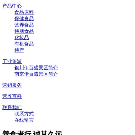
产品中心
食品原料
保健食品
营养食品
特膳食品
化妆品
有机食品
特产
工业旅游
银川伊百盛景区简介
南京伊百盛景区简介
营销服务
营养百科
联系我们
联系方式
在线留言
善食者行,诚其久远