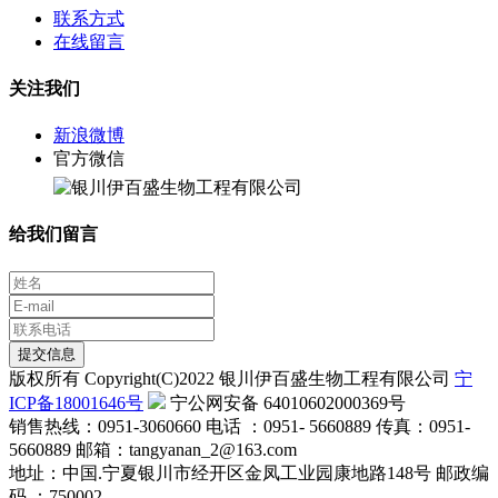
联系方式
在线留言
关注我们
新浪微博
官方微信
给我们留言
提交信息
版权所有 Copyright(C)2022 银川伊百盛生物工程有限公司
宁
ICP备18001646号
宁公网安备 64010602000369号
销售热线：0951-3060660 电话 ：0951- 5660889 传真：0951-
5660889 邮箱：tangyanan_2@163.com
地址：中国.宁夏银川市经开区金凤工业园康地路148号 邮政编
码 ：750002