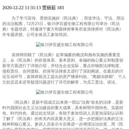
2020-12-22 11:31:13
贾丽茹
183
为了学习宣传、贯彻实施好《民法典》，营造学法、守法、用法
的法治氛围，12月21日，银川伊百盛生物工程有限公司举办《民法
典》专题培训，特邀请宁夏方和圆律师事务所袁浪律师对《民法典》
作专题讲授。公司全体员工参加培训。
袁律师回顾了《民法典》起草编纂的概况和颁布实施的重要意
义，从《民法典》的价值体系、基本原则、各编的核心要义和制度创
新等方面进行了详细介绍，并结合企业实际，重点对物权法律制度、
侵权责任、合同债权、担保等法律条文进行了深刻阐述。在最后的讨
论互动环节，袁律师就员工提出的房产继承纠纷、“离婚冷静期”、个人
欠款迟迟未还等疑惑问题进行了详尽的解答，为员工普法、讲法。
《民法典》是新中国成立以来第一部以“法典”命名的法律，是新
时代我国社会主义法治建设的重大成果，具有鲜明中国特色、实践特
色、时代特色。通过此次培训，有助于参加培训人员更加深刻认识和
了解了《民法典》的有关内容及重大意义，进一步把握好法典的立法
精神和核心要义。参训人员表示今后将进一步增强法治自觉，用《民