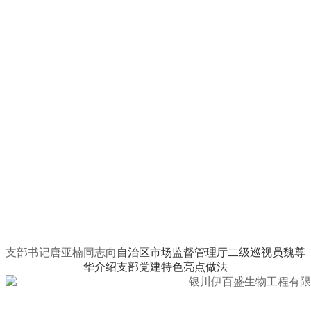
支部书记唐亚楠同志向
自治区市场监督管理厅二级巡视员魏尊
华介绍支部党建特色亮点做法