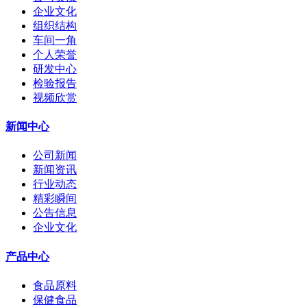
企业文化
组织结构
车间一角
个人荣誉
研发中心
检验报告
视频欣赏
新闻中心
公司新闻
新闻资讯
行业动态
精彩瞬间
公告信息
企业文化
产品中心
食品原料
保健食品