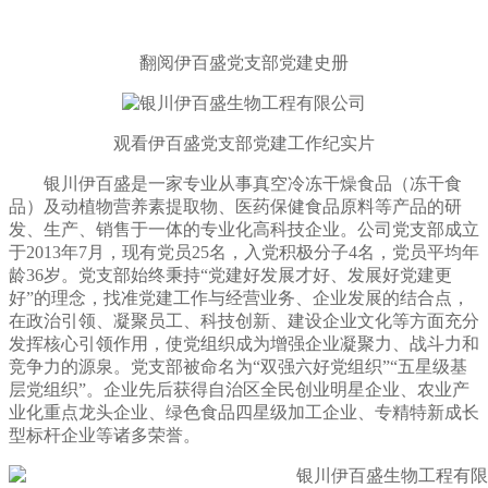
翻阅伊百盛党支部党建史册
观看伊百盛党支部党建工作纪实片
银川伊百盛是一家专业从事真空冷冻干燥食品（冻干食
品）及动植物营养素提取物、医药保健食品原料等产品的研
发、生产、销售于一体的专业化高科技企业。公司党支部成立
于2013年7月，现有党员25名，入党积极分子4名，党员平均年
龄36岁。党支部始终秉持“党建好发展才好、发展好党建更
好”的理念，找准党建工作与经营业务、企业发展的结合点，
在政治引领、凝聚员工、科技创新、建设企业文化等方面充分
发挥核心引领作用，使党组织成为增强企业凝聚力、战斗力和
竞争力的源泉。党支部被命名为“双强六好党组织”“五星级基
层党组织”。企业先后获得自治区全民创业明星企业、农业产
业化重点龙头企业、绿色食品四星级加工企业、专精特新成长
型标杆企业等诸多荣誉。