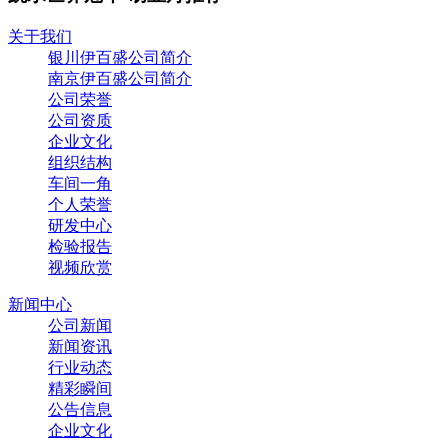
关于我们
银川伊百盛公司简介
南京伊百盛公司简介
公司荣誉
公司资质
企业文化
组织结构
车间一角
个人荣誉
研发中心
检验报告
视频欣赏
新闻中心
公司新闻
新闻资讯
行业动态
精彩瞬间
公告信息
企业文化