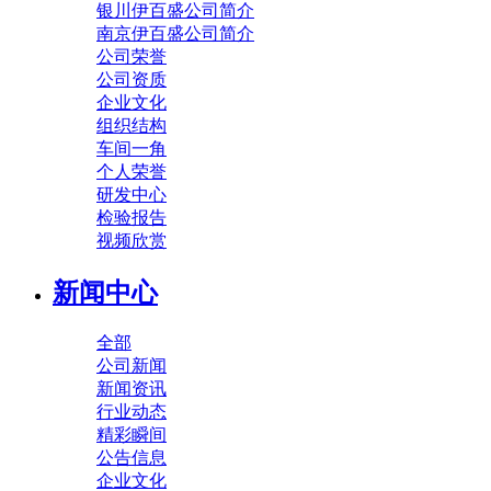
银川伊百盛公司简介
南京伊百盛公司简介
公司荣誉
公司资质
企业文化
组织结构
车间一角
个人荣誉
研发中心
检验报告
视频欣赏
新闻中心
全部
公司新闻
新闻资讯
行业动态
精彩瞬间
公告信息
企业文化