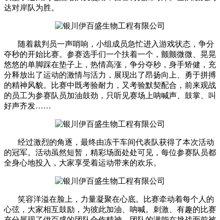
达对岸队为胜。
随着裁判员一声哨响，小组成员急忙进入游戏状态，争分
夺秒的开始比赛。参赛选手们一个扶着一个，颤颤微微、晃晃
悠悠的单脚踩在垫子上，热情高涨，争分夺秒，身手矫健，充
分释放出了运动的激情与活力，展现出了昂扬向上、勇于拼搏
的精神风貌。比赛中既考验耐力，又考验默契配合，前来观战
的员工为参赛队员加油鼓劲，只听见赛场上呐喊声、鼓掌、叫
好声齐发……
经过激烈的角逐，最终由冻干车间代表队获得了本次活动
的冠军。活动虽然短暂，精彩场面处处可见，每位参赛队员都
全身心地投入，大家享受着运动带来的欢乐。
笑容洋溢在脸上，力量凝聚在心底。比赛牵动着每个人的
心弦，大家相互鼓励，为彼此加油、呐喊。刺激、有趣的比赛
充分展现了伊百盛的团队合作精神，团队的潜能在挑战面前被