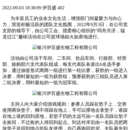
2022-09-03 18:38:09
伊百盛
402
为丰富员工的业余文化生活，增强部门间凝聚力与向心
力，营造积极活跃的团队文化氛围，2022年9月3日，在公司党
支部的领导下，由公司工会、团委精心组织的“同舟共济，猛
龙过江”趣味活动在公司篮球场如火如荼地进行。
活动由公司冻干车间、二车间、饮品车间、行政部、经营
部、旅购部六支代表队组成，每支代表队各派出6名选手参
加，通过抽签形式两两一组进行第一轮比赛，获胜的一组进入
决赛，用时最短的一组为获胜组，预赛获胜的三组队员进入第
二轮决赛，用时最短的一组为冠军组。
主持人向大家介绍游戏规则：参赛人员踩在垫子上，交替
使用两块垫子。脚不得踩在地上，手可以撑地去拿垫子，谁踩
在地上谁的回到原地，若垫子扔的太远可由一名队员踩出垫子
去捡回，不过捡的人得回到起点。到达对岸后由一名队员把两
块垫子送回到地点给队友使用，自己再跑回对岸。全队最先到