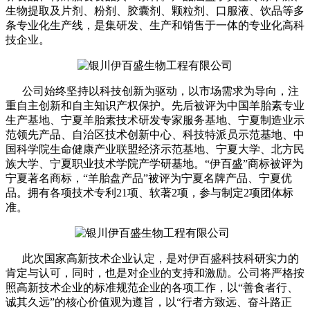
生物提取及片剂、粉剂、胶囊剂、颗粒剂、口服液、饮品等多
条专业化生产线，是集研发、生产和销售于一体的专业化高科
技企业。
公司始终坚持以科技创新为驱动，以市场需求为导向，注
重自主创新和自主知识产权保护。先后被评为
中国羊胎素专业
生产基地、宁夏羊胎素技术研发专家服务基地、宁夏制造业示
范领先产品、自治区技术创新中心、科技特派员示范基地、中
国科学院生命健康产业联盟经济示范基地、宁夏大学、北方民
族大学、宁夏职业技术学院产学研基地。
“伊百盛”商标被评为
宁夏著名商标，“羊胎盘产品”被评为宁夏名牌产品、宁夏优
品。拥有
各项技术专利
21
项、软著
2
项，参与制定
2
项团体标
准
。
此次国家高新技术企业认定，是对伊百盛科技科研实力的
肯定与认可，同时，也是对企业的支持和激励。公司将严格按
照高新技术企业的标准规范企业的各项工作，
以
“善食者行、
诚其久远”的核心价值观为遵旨，以“行者方致远、奋斗路正