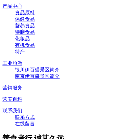
产品中心
食品原料
保健食品
营养食品
特膳食品
化妆品
有机食品
特产
工业旅游
银川伊百盛景区简介
南京伊百盛景区简介
营销服务
营养百科
联系我们
联系方式
在线留言
善食者行,诚其久远