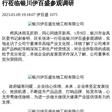
行莅临银川伊百盛参观调研
2023-01-09 19:18:07
伊百盛
1075
栉风沐雨见肝胆，同心同德开新局。1月9日，银川市金凤
区委书记郝春明、区长张涛一行莅临银川伊百盛参观调研，实
地走访了公司宁夏滩羊高端产业文化馆，详细了解了公司滩羊
副产品枸杞等精深加工和生产经营情况，对企业所取得的成就
给予充分肯定，并就企业的发展需求作深入了解。公司董事长
贺兴荣陪同。
政府嘘寒问暖，企业信心倍增。未来，企业将坚定发展信
心、抢抓机遇，不断提升产品品质、打响品牌、拓宽市场，心
无旁骛做优做精，为进一步做大做强大健康产业提供强有力的
支撑。