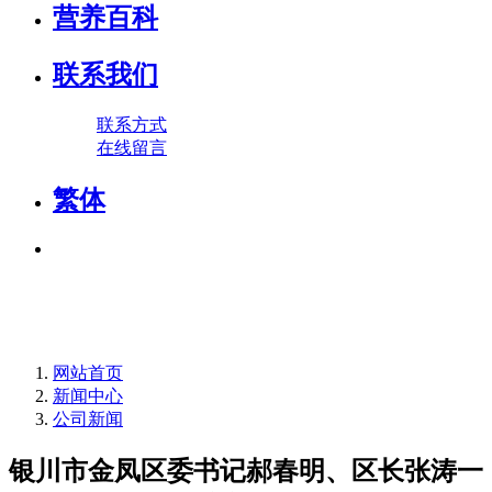
营养百科
联系我们
联系方式
在线留言
繁体
网站首页
新闻中心
公司新闻
银川市金凤区委书记郝春明、区长张涛一