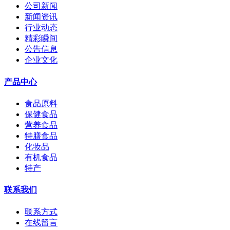
公司新闻
新闻资讯
行业动态
精彩瞬间
公告信息
企业文化
产品中心
食品原料
保健食品
营养食品
特膳食品
化妆品
有机食品
特产
联系我们
联系方式
在线留言