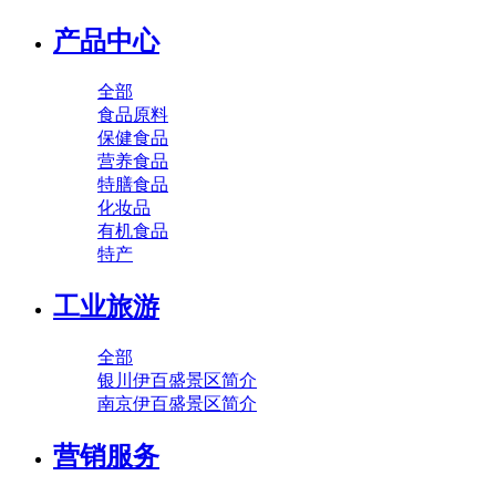
产品中心
全部
食品原料
保健食品
营养食品
特膳食品
化妆品
有机食品
特产
工业旅游
全部
银川伊百盛景区简介
南京伊百盛景区简介
营销服务