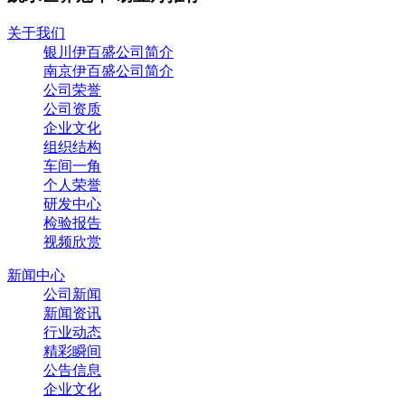
关于我们
银川伊百盛公司简介
南京伊百盛公司简介
公司荣誉
公司资质
企业文化
组织结构
车间一角
个人荣誉
研发中心
检验报告
视频欣赏
新闻中心
公司新闻
新闻资讯
行业动态
精彩瞬间
公告信息
企业文化