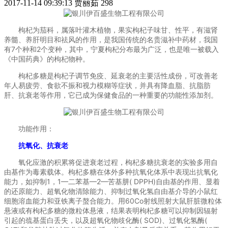
2017-11-14 09:39:13
贾丽茹
298
枸杞为茄科，属落叶灌木植物，果实枸杞子味甘、性平，有滋肾
养髓、养肝明目和祛风的作用，是我国传统的名贵滋补中药材，我国
有7个种和2个变种，其中，宁夏枸杞分布最为广泛，也是唯一被载入
《中国药典》的枸杞物种。
枸杞多糖是枸杞子调节免疫、延衰老的主要活性成份，可改善老
年人易疲劳、食欲不振和视力模糊等症状，并具有降血脂、抗脂肪
肝、抗衰老等作用，它已成为保健食品的一种重要的功能性添加剂。
功能作用：
抗氧化、抗衰老
氧化应激的积累将促进衰老过程，枸杞多糖抗衰老的实验多用自
由基作为毒素载体。枸杞多糖在体外多种抗氧化体系中表现出抗氧化
能力，如抑制1，1—二苯基—2—苦基肼( DPPH)自由基的作用、显着
的还原能力、超氧化物清除能力、抑制过氧化氢自由基介导的小鼠红
细胞溶血能力和亚铁离子螯合能力。用60Co射线照射大鼠肝脏微粒体
悬液或有枸杞多糖的微粒体悬液，结果表明枸杞多糖可以抑制因辐射
引起的巯基蛋白丢失，以及超氧化物歧化酶( SOD)、过氧化氢酶(