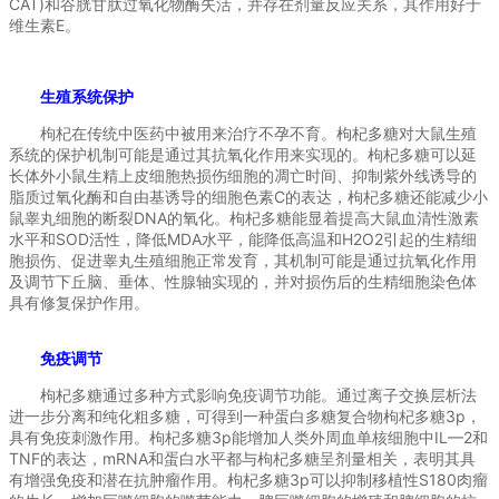
CAT)和谷胱甘肽过氧化物酶失活，并存在剂量反应关系，其作用好于
维生素E。
生殖系统保护
枸杞在传统中医药中被用来治疗不孕不育。枸杞多糖对大鼠生殖
系统的保护机制可能是通过其抗氧化作用来实现的。枸杞多糖可以延
长体外小鼠生精上皮细胞热损伤细胞的凋亡时间、抑制紫外线诱导的
脂质过氧化酶和自由基诱导的细胞色素C的表达，枸杞多糖还能减少小
鼠睾丸细胞的断裂DNA的氧化。枸杞多糖能显着提高大鼠血清性激素
水平和SOD活性，降低MDA水平，能降低高温和H2O2引起的生精细
胞损伤、促进睾丸生殖细胞正常发育，其机制可能是通过抗氧化作用
及调节下丘脑、垂体、性腺轴实现的，并对损伤后的生精细胞染色体
具有修复保护作用。
免疫调节
枸杞多糖通过多种方式影响免疫调节功能。通过离子交换层析法
进一步分离和纯化粗多糖，可得到一种蛋白多糖复合物枸杞多糖3p，
具有免疫刺激作用。枸杞多糖3p能增加人类外周血单核细胞中IL—2和
TNF的表达，mRNA和蛋白水平都与枸杞多糖呈剂量相关，表明其具
有增强免疫和潜在抗肿瘤作用。枸杞多糖3p可以抑制移植性S180肉瘤