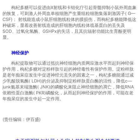
枸杞多糖可以促进由X射线和卡铂化疗引起骨髓抑制小鼠外周血象
的恢复，可刺激人外周血单核细胞产生重组粒细胞集落刺激因子( G—
CSF)； 射线能造成小鼠肝细胞线粒体的膜损伤，而枸杞多糖能降低这
种破坏，显着改善射线造成的肝细胞内线粒体巯基蛋白的丢失及
SOD、过氧化氢酶、GSHPx的失活，且其抗辐射功能比生育酚更明
显。
神经保护
枸杞提取物可以通过抵抗神经细胞内质网应激水平而起到神经保
护作用，枸杞多糖对淀粉样肽引起的神经毒性有保护作用。淀粉样肽
是老年痴呆症发生中促进神经元丢失的因素之一，枸杞多糖能通过减
少乳酸脱氢酶( LDH)的分泌及抑制淀粉样肽蛋白酶的活性，降低c—
junk氨基末端激酶( JNK)的磷酸化来阻止神经细胞的凋亡，降低RNA
依赖性蛋白激酶( PKR)磷酸化，从而起到神经保护的作用，可能在老
年痴呆症的发生中起一定作用。
(责任编辑：伊百盛)