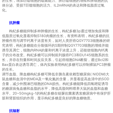
的生长，增加巨噬细胞的噬菌能力、脾巨噬细胞的增殖和脾细胞的抗
体分泌、受损T巨噬细胞的活力、IL2mRNA的表达和降低脂质过氧
化。
抗肿瘤
枸杞多糖能抑制多种肿瘤的生长，枸杞多糖3p通过增加免疫和降
低脂质过氧化显着抑制S180肉瘤的生长，有资料表明，枸杞多糖的抗
肿瘤作用与调节钙离子浓度有关，如对人类肝癌QGY7703细胞株的研
究表明，枸杞多糖能在分裂循环的S期抑制QGY7703细胞的增殖并能
诱导其凋亡，细胞内RNA的量和钙离子浓度上升，还能使细胞内钙离
子的分布改变。枸杞多糖可以抑制前列腺癌PC3和DU145细胞系的生
长，并存在剂量和时间反应关系，引起癌细胞DNA断裂，通过Bcl2和
Bax蛋白表达诱导凋亡，体内实验表明枸杞多糖可以抑制裸鼠PC3肿瘤
的生长。
调节血脂、降血糖枸杞多糖可降低非胰岛素依赖型糖尿病( NIDDM)大
鼠血糖和血清中的MDA及一氧化氮的含量，并显着提高血清中的SOD
含量，减少外围淋巴细胞的DNA损伤。枸杞多糖能降低四氧嘧啶诱导
的糖尿病兔血糖和血脂的水平，降低高脂饲料喂养大鼠的血脂和血糖
水平。20~50mgkg-1的枸杞多糖在链脲佐菌素诱发糖尿病中有保护肝
脏和肾脏组织的作用，显示枸杞多糖是良好的降血糖物质。
抗辐射