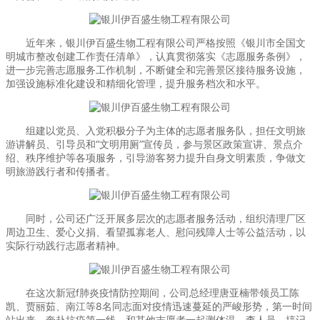
近年来，银川伊百盛生物工程有限公司严格按照《银川市全国文
明城市整改创建工作责任清单》，认真贯彻落实《志愿服务条例》，
进一步完善志愿服务工作机制，不断健全和完善景区接待服务设施，
加强设施标准化建设和精细化管理，提升服务档次和水平。
组建以党员、入党积极分子为主体的志愿者服务队，担任文明旅
游讲解员、引导员和“文明用厕”宣传员，参与景区政策宣讲、景点介
绍、秩序维护等各项服务，引导游客努力提升自身文明素质，争做文
明旅游践行者和传播者。
同时，公司还广泛开展多层次的志愿者服务活动，组织清理厂区
周边卫生、爱心义捐、看望孤寡老人、慰问残障人士等公益活动，以
实际行动践行志愿者精神。
在这次新冠f肺炎疫情防控期间，公司总经理唐亚楠带领员工陈
凯、贾丽茹、南江等8名同志面对疫情迅速蔓延的严峻形势，第一时间
站出来，奔赴抗疫第一线，和其他志愿者一起测体温、查人员、搞记