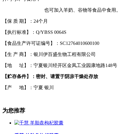
也可加入羊奶、谷物等食品中食用。
【保 质 期
】
：24个月
【执行标准】：Q/YBSS 0064S
【食品生产许可证编号
】
：SC12764010600100
【生 产 商
】
：银川伊百盛生物工程有限公司
【地 址
】
：宁夏银川经开区金凤工业园康地路148号
【贮存条件
】
：密封、请置于阴凉干燥处存放
【产 地
】
：宁夏 银川
为您推荐