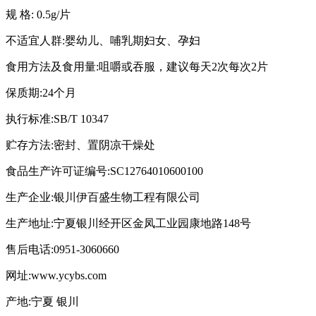
规 格: 0.5g/片
不适宜人群:婴幼儿、哺乳期妇女、孕妇
食用方法及食用量:咀嚼或吞服，建议每天2次
每次2片
保质期:24个月
执行标准:SB/T 10347
贮存方法:密封、置阴凉干燥处
食品生产许可证编号:SC12764010600100
生产企业:银川伊百盛生物工程有限公司
生产地址:宁夏银川经开区金凤工业园康地路148号
售后电话:0951-3060660
网址:www.ycybs.com
产地:宁夏 银川